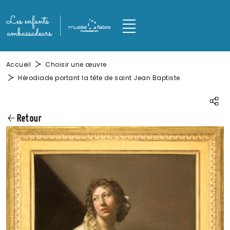
Aller au contenu principal
Panneau de gestion des cookies
M
Fil d'Ariane
Accueil
Choisir une œuvre
Hérodiade portant la tête de saint Jean Baptiste
Parta
Retour