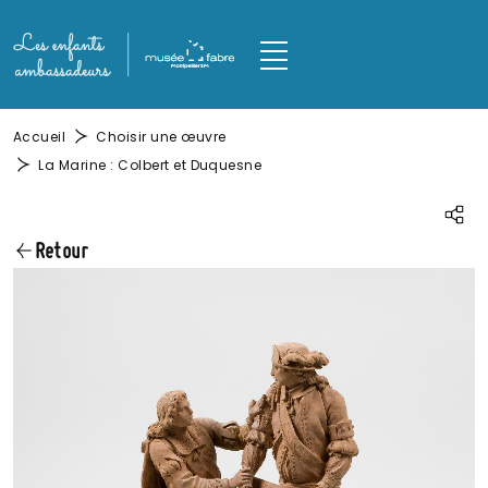
Aller au contenu principal
Panneau de gestion des cookies
M
Fil d'Ariane
Accueil
Choisir une œuvre
La Marine : Colbert et Duquesne
Parta
Retour