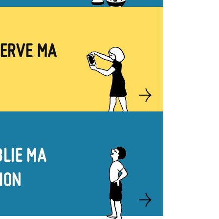
SERVE MA
Image
BLIE MA
Image
ION