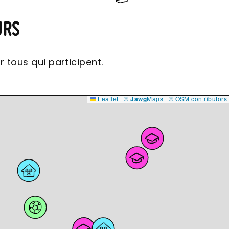
URS
r tous qui participent.
Leaflet
|
©
Jawg
Maps
|
© OSM contributors