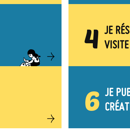
4
JE RÉ
VISITE
Image
6
JE PU
CRÉAT