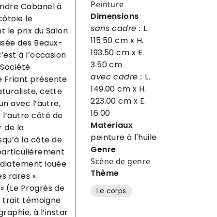
Peinture
xandre Cabanel à
Dimensions
côtoie le
sans cadre :
L.
t le prix du Salon
115.50 cm
x H.
usée des Beaux-
193.50 cm
x E.
C’est à l’occasion
3.50 cm
 Société
avec cadre :
L.
e Friant présente
149.00 cm
x H.
turaliste, cette
223.00 cm
x E.
un avec l’autre,
16.00
 l’autre côté de
Materiaux
 de la
peinture à l'huile
qu’à la côte de
Genre
 particulièrement
Scène de genre
médiatement louée
Thème
es rares «
 » (Le Progrès de
Le corps
u trait témoigne
graphie, à l’instar