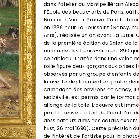
dans l’atelier du Montpelliérain Ale
l’École des beaux-arts de Paris, où il 
Nancéien Victor Prouvé, Friant obtien
en 1889 pour La Toussaint (Nancy, m
Arts), réalisée un an avant La Lutte. 
de la première édition du Salon de la
nationale des beaux-arts en 1890 qu
ce tableau. Traitée dans une veine na
toile figure deux garçons aux prises l’
observés par un groupe d’enfants de
la rive. Le déploiement en profondeur
campagne des environs de Nancy, jus
Malzéville, est permis par le format
allongé de la toile. L’oeuvre est im
par la presse, qui fait de Friant l’un d
dessinateurs amis des détails exacts
l’Est, 28 mai 1890). Cette précision d
de l’intérêt de l’artiste pour la photo