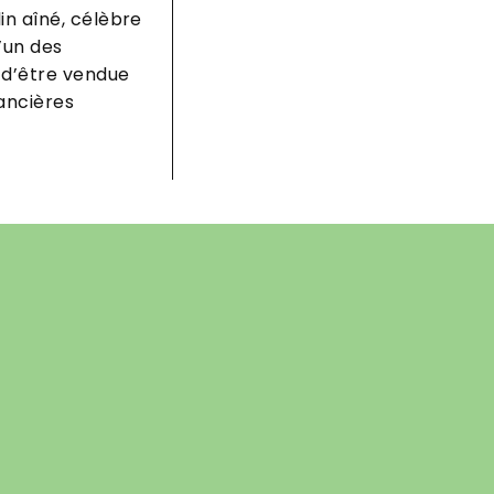
in aîné, célèbre
’un des
 d’être vendue
ancières