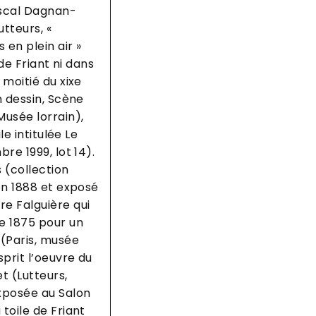
Pascal Dagnan-
tteurs, «
 en plein air »
 de Friant ni dans
 moitié du xixe
n dessin, Scène
Musée lorrain),
le intitulée Le
re 1999, lot 14).
s (collection
en 1888 et exposé
e Falguière qui
e 1875 pour un
(Paris, musée
sprit l’oeuvre du
t (Lutteurs,
xposée au Salon
toile de Friant