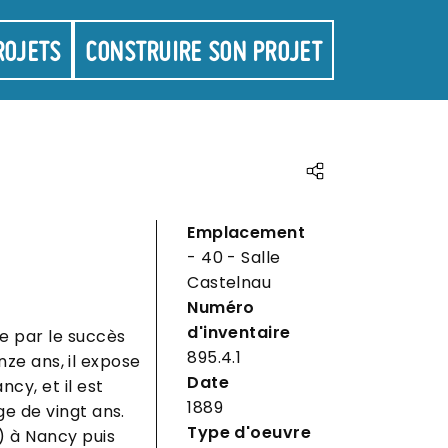
ROJETS
CONSTRUIRE SON PROJET
Partager
Emplacement
- 40 - Salle
Castelnau
Numéro
d'inventaire
e par le succès
895.4.1
inze ans, il expose
Date
cy, et il est
1889
ge de vingt ans.
Type d'oeuvre
) à Nancy puis