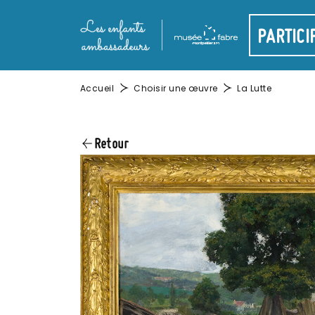
Aller au contenu principal
Panneau de gestion des cookies
Main navigati
PARTICI
Fil d'Ariane
Accueil
Choisir une œuvre
La Lutte
Retour