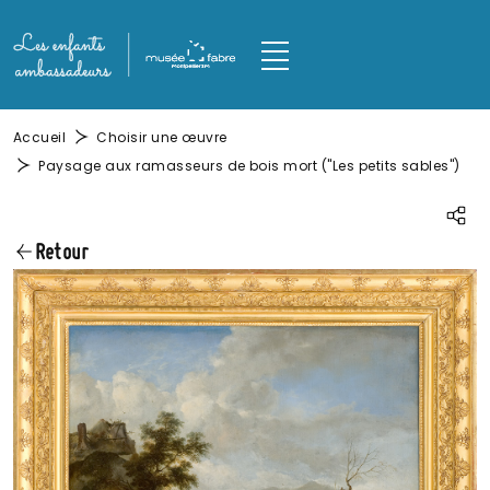
Aller au contenu principal
Panneau de gestion des cookies
M
Fil d'Ariane
Accueil
Choisir une œuvre
Paysage aux ramasseurs de bois mort ("Les petits sables")
Parta
Retour