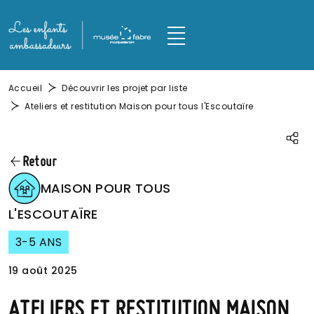
Aller au contenu principal
Panneau de gestion des cookies
M
Fil d'Ariane
Accueil
Découvrir les projet par liste
Ateliers et restitution Maison pour tous l'Escoutaïre
Parta
Retour
IMAGE
MAISON POUR TOUS
L'ESCOUTAÏRE
3-5 ANS
19 août 2025
ATELIERS ET RESTITUTION MAISON