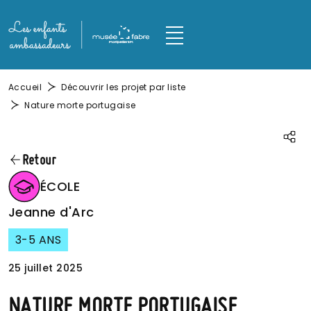
Aller au contenu principal
Panneau de gestion des cookies
M
Fil d'Ariane
Accueil
Découvrir les projet par liste
Nature morte portugaise
Parta
Retour
IMAGE
ÉCOLE
Jeanne d'Arc
3-5 ANS
25 juillet 2025
NATURE MORTE PORTUGAISE