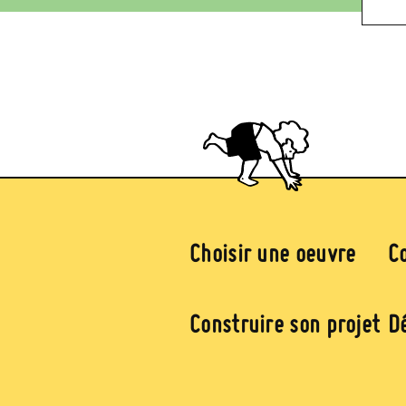
Image
Pied de page (jaune)
Choisir une oeuvre
C
Construire son projet
Dé