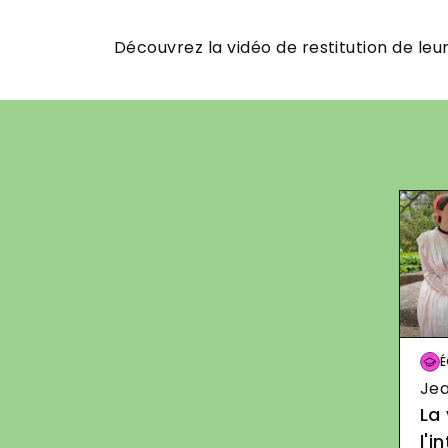
Découvrez la vidéo de restitution de leu
Im
É
Jea
La 
l'i