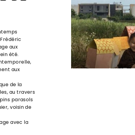
intemps
 Frédéric
mage aux
ein été.
ntemporelle,
ment aux
oque de la
es, au travers
 pins parasols
er, voisin de
lage avec la