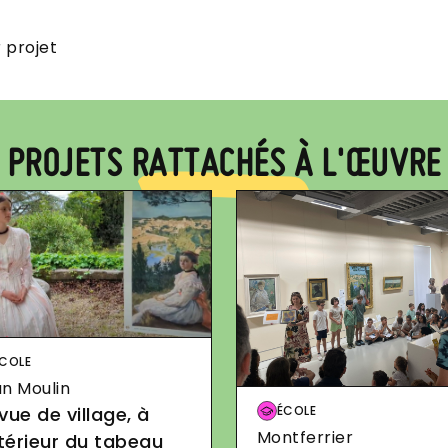
r projet
PROJETS RATTACHÉS À L'ŒUVRE
age
COLE
n Moulin
Image
ÉCOLE
vue de village, à
Montferrier
ntérieur du tabeau