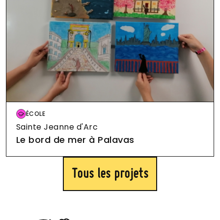
ÉCOLE
André Boulloche
123 rue de Lausanne
ÉCOLE
Beethoven
280 Rue du Mas Nouguier
Image
ÉCOLE
Sainte Jeanne d'Arc
Le bord de mer à Palavas
ÉCOLE
Tous les projets
Berthe Morisot
60 Avenue d'Assas
Image