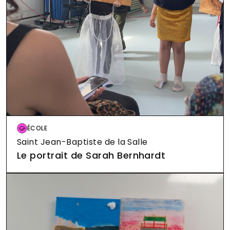
CENTRE DE LOISIRS
Pape Carpantier
12 Rue des Ecoles
Image
ÉCOLE
Saint Jean-Baptiste de la Salle
CENTRE DE LOISIRS
SESSAD - La Cardabelle
Le portrait de Sarah Bernhardt
21 Avenue de Castelnau