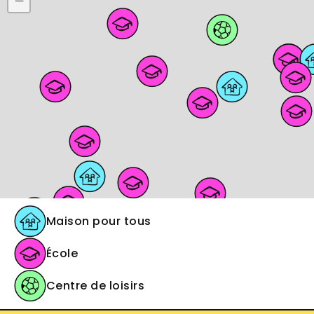
−
Maison pour tous
École
Centre de loisirs