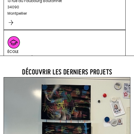
13 rue du Faubourg Boutonnet
34090
Montpellier
ÉCOLE
Kergomard
5 Rue du Colonel Marchand
34090
DÉCOUVRIR LES DERNIERS PROJETS
Montpellier
ÉCOLE
Saint Jean-Baptiste de la Salle
84 Rue Lunaret
34090