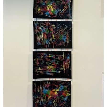
Montpellier
ÉCOLE
Van Gogh
242 Rue d'Oxford
34080
Montpellier
ÉCOLE
Vert-Parc
1 allée des coquelicots
34170
Castelnau-le-Lez