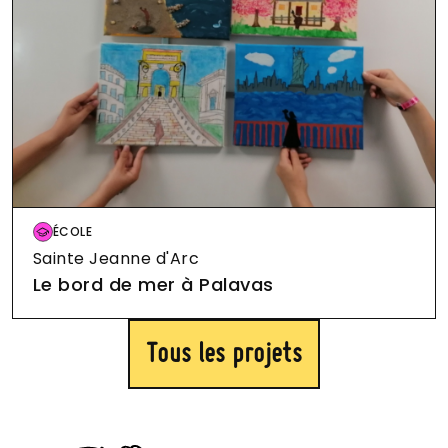
ÉCOLE
André Boulloche
123 rue de Lausanne
ÉCOLE
Beethoven
280 Rue du Mas Nouguier
Image
ÉCOLE
Sainte Jeanne d'Arc
Le bord de mer à Palavas
ÉCOLE
Tous les projets
Berthe Morisot
60 Avenue d'Assas
Image