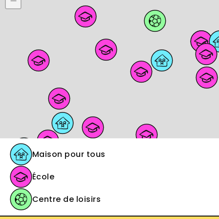
−
Maison pour tous
École
Centre de loisirs