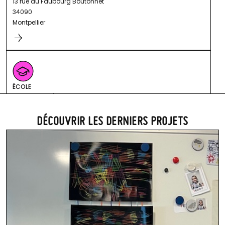
13 rue du Faubourg Boutonnet
34090
Montpellier
ÉCOLE
Kergomard
5 Rue du Colonel Marchand
34090
DÉCOUVRIR LES DERNIERS PROJETS
Montpellier
ÉCOLE
Saint Jean-Baptiste de la Salle
84 Rue Lunaret
34090