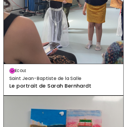
CENTRE DE LOISIRS
Pape Carpantier
12 Rue des Ecoles
Image
ÉCOLE
Saint Jean-Baptiste de la Salle
CENTRE DE LOISIRS
SESSAD - La Cardabelle
Le portrait de Sarah Bernhardt
21 Avenue de Castelnau