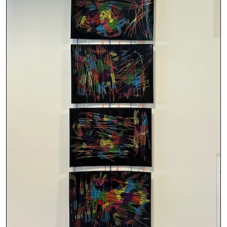
Montpellier
ÉCOLE
Van Gogh
242 Rue d'Oxford
34080
Montpellier
ÉCOLE
Vert-Parc
1 allée des coquelicots
34170
Castelnau-le-Lez